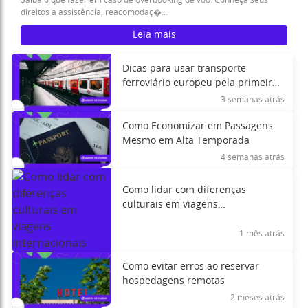
Saiba o que fazer em caso de overbooking de voo. Conheça seus
direitos a assistência, reacomodaç�...
Leia mais
Dicas para usar transporte
ferroviário europeu pela primeira
vez
3 semanas atrás
Como Economizar em Passagens
Mesmo em Alta Temporada
4 semanas atrás
Como lidar com diferenças
culturais em viagens
internacionais
1 mês atrás
Como evitar erros ao reservar
hospedagens remotas
2 meses atrás