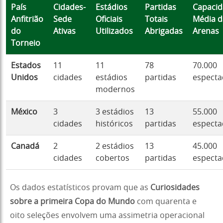
País
Cidades-
Estádios
Partidas
Capaci
Anfitrião
Sede
Oficiais
Totais
Média d
do
Ativas
Utilizados
Abrigadas
Arenas
Torneio
Estados
11
11
78
70.000
Unidos
cidades
estádios
partidas
especta
modernos
México
3
3 estádios
13
55.000
cidades
históricos
partidas
especta
Canadá
2
2 estádios
13
45.000
cidades
cobertos
partidas
especta
Os dados estatísticos provam que as
Curiosidades
sobre a primeira Copa do Mundo
com quarenta e
oito seleções envolvem uma assimetria operacional