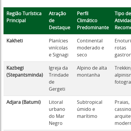
Região Turística
Atração
Perfil
Tipo de
Principal
de
Climático
Ativida
Destaque
Predominante
Recom
Kakheti
Planícies
Continental
Enotur
vinícolas
moderado e
rotas
e Signagi
seco
gastro
Kazbegi
Igreja da
Alpino de alta
Trekkin
(Stepantsminda)
Trindade
montanha
alpinis
de
fotogra
Gergeti
Adjara (Batumi)
Litoral
Subtropical
Praias,
urbano
úmido e
cassino
do Mar
marítimo
arquite
Negro
moder