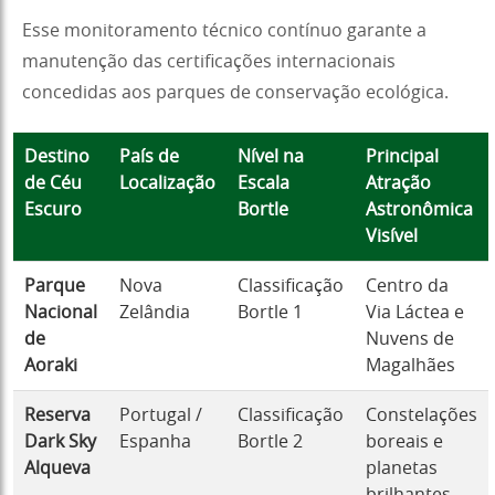
Esse monitoramento técnico contínuo garante a
manutenção das certificações internacionais
concedidas aos parques de conservação ecológica.
Destino
País de
Nível na
Principal
de Céu
Localização
Escala
Atração
Escuro
Bortle
Astronômica
Visível
Parque
Nova
Classificação
Centro da
Nacional
Zelândia
Bortle 1
Via Láctea e
de
Nuvens de
Aoraki
Magalhães
Reserva
Portugal /
Classificação
Constelações
Dark Sky
Espanha
Bortle 2
boreais e
Alqueva
planetas