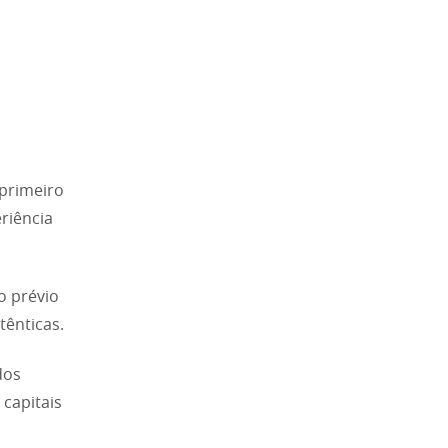
primeiro
riência
o prévio
tênticas.
dos
capitais