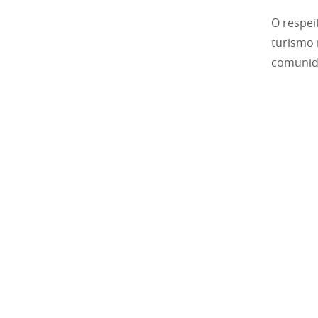
O respei
turismo 
comunid