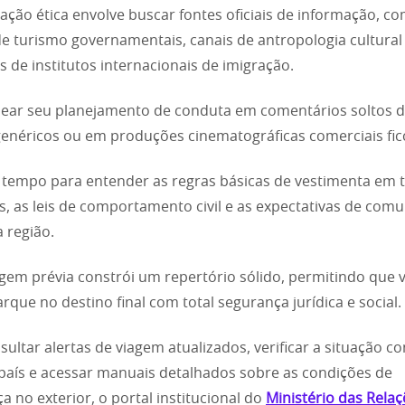
ação ética envolve buscar fontes oficiais de informação, c
de turismo governamentais, canais de antropologia cultural
os de institutos internacionais de imigração.
sear seu planejamento de conduta em comentários soltos d
 genéricos ou em produções cinematográficas comerciais fic
tempo para entender as regras básicas de vestimenta em 
os, as leis de comportamento civil e as expectativas de com
a região.
agem prévia constrói um repertório sólido, permitindo que 
que no destino final com total segurança jurídica e social.
sultar alertas de viagem atualizados, verificar a situação c
país e acessar manuais detalhados sobre as condições de
a no exterior, o portal institucional do
Ministério das Rela