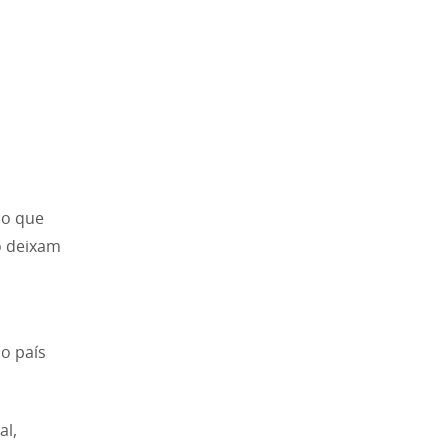
co que
o deixam
o país
al,