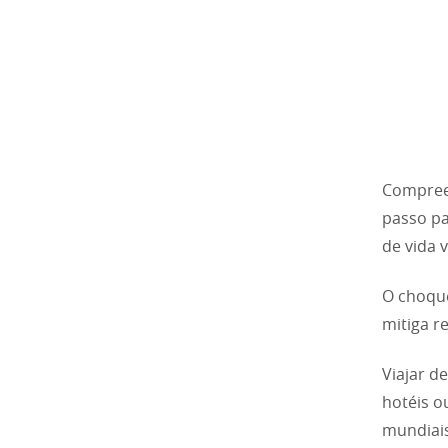
Compree
passo pa
de vida 
O choque
mitiga r
Viajar d
hotéis o
mundiais