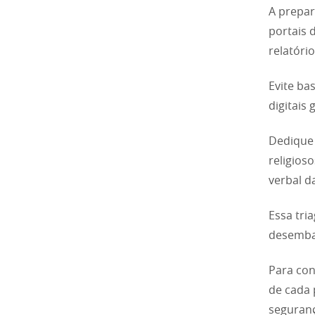
A prepar
portais 
relatóri
Evite ba
digitais
Dedique 
religios
verbal d
Essa tri
desembar
Para con
de cada 
seguranç