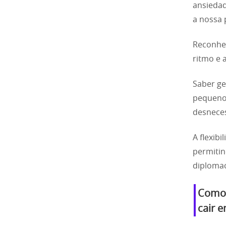
ansiedad
a nossa 
Reconhec
ritmo e 
Saber ge
pequenos
desneces
A flexib
permitin
diplomac
Como 
cair 