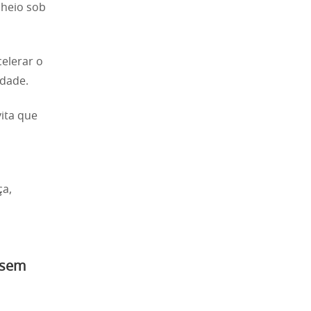
lheio sob
elerar o
idade.
ita que
ça,
 sem