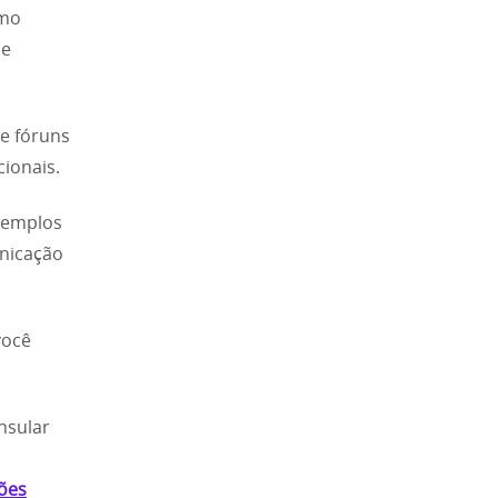
omo
 e
e fóruns
cionais.
templos
unicação
você
onsular
ções