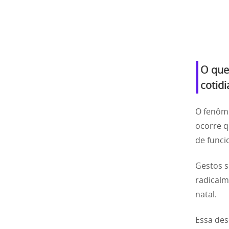
O que
cotidi
O fenôme
ocorre 
de funci
Gestos s
radicalm
natal.
Essa des