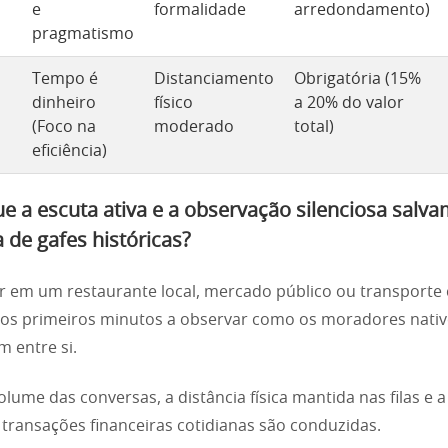
e
formalidade
arredondamento)
pragmatismo
Tempo é
Distanciamento
Obrigatória (15%
dinheiro
físico
a 20% do valor
(Foco na
moderado
total)
eficiência)
e a escuta ativa e a observação silenciosa salva
a de gafes históricas?
r em um restaurante local, mercado público ou transporte c
os primeiros minutos a observar como os moradores nati
m entre si.
olume das conversas, a distância física mantida nas filas e 
transações financeiras cotidianas são conduzidas.