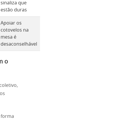
sinaliza que
estão duras
Apoiar os
cotovelos na
mesa é
desaconselhável
m o
oletivo,
vos
a forma