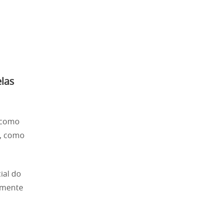
elas
g como
s, como
ial do
tamente