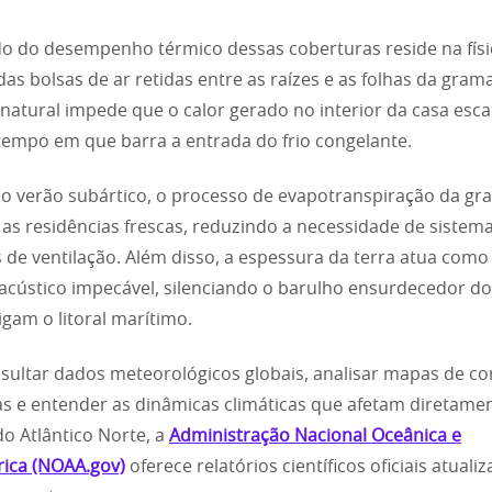
o do desempenho térmico dessas coberturas reside na físi
das bolsas de ar retidas entre as raízes e as folhas da gram
 natural impede que o calor gerado no interior da casa esca
mpo em que barra a entrada do frio congelante.
o verão subártico, o processo de evapotranspiração da gr
s residências frescas, reduzindo a necessidade de sistem
ais de ventilação. Além disso, a espessura da terra atua com
 acústico impecável, silenciando o barulho ensurdecedor d
igam o litoral marítimo.
sultar dados meteorológicos globais, analisar mapas de co
s e entender as dinâmicas climáticas que afetam diretame
do Atlântico Norte, a
Administração Nacional Oceânica e
ica (NOAA.gov)
oferece relatórios científicos oficiais atuali