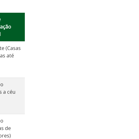
e
vação
l
te (Casas
as até
mo
s a céu
co
as de
ores)