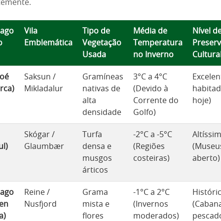
temente.
lago
Vila
Tipo de
Média de
Nível d
o
Emblemática
Vegetação
Temperatura
Preser
Usada
no Inverno
Cultura
roé
Saksun /
Gramíneas
3°C a 4°C
Excelen
rca)
Mikladalur
nativas de
(Devido à
habitad
alta
Corrente do
hoje)
densidade
Golfo)
Skógar /
Turfa
-2°C a -5°C
Altíssi
ul)
Glaumbær
densa e
(Regiões
(Museu
musgos
costeiras)
aberto)
árticos
lago
Reine /
Grama
-1°C a 2°C
Históri
ten
Nusfjord
mista e
(Invernos
(Caban
a)
flores
moderados)
pescad