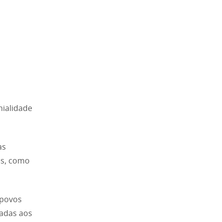
nialidade
as
os, como
 povos
tadas aos