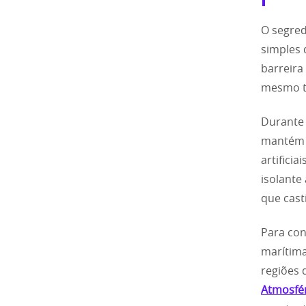
O segred
simples 
barreira
mesmo te
Durante 
mantém a
artifici
isolante
que cast
Para con
marítima
regiões 
Atmosfér