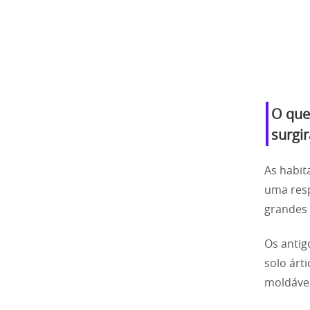
O que
surgi
As habit
uma resp
grandes 
Os antig
solo árt
moldável