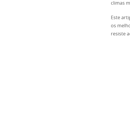
climas m
Este art
os melho
resiste 