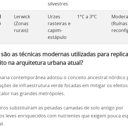
silvestres
d
Lerwick
Urzes
1°C a 3°C
Moder
)
(Zonas
rasteiras e
(Ruínas
rurais)
capim-
reconfi
estápulo
são as técnicas modernas utilizadas para replica
ito na arquitetura urbana atual?
aria contemporânea adotou o conceito ancestral nórdico 
luções de infraestrutura verde focadas em mitigar os efeitos
 calor nas grandes metrópoles.
ros substituíram as pesadas camadas de solo antigo por
os leves enriquecidos com nutrientes que exigem pouca e
l.