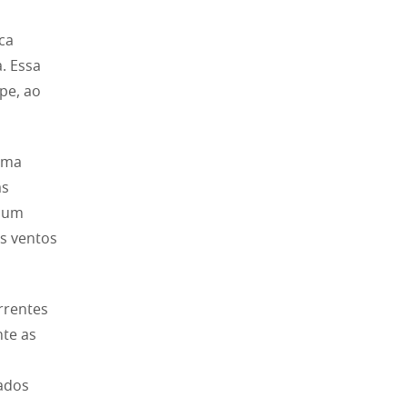
ca
a. Essa
pe, ao
ama
as
o um
os ventos
rrentes
nte as
zados