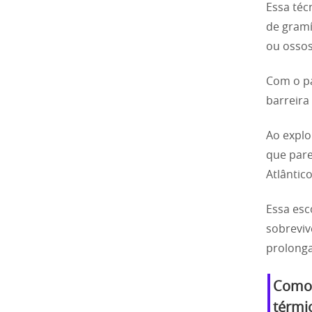
Essa téc
de gramí
ou ossos
Com o pa
barreira
Ao explo
que par
Atlântic
Essa esc
sobreviv
prolonga
Como 
térmic