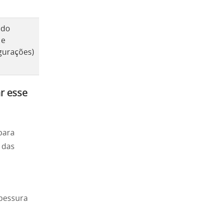
ado
 e
gurações)
r esse
para
 das
spessura