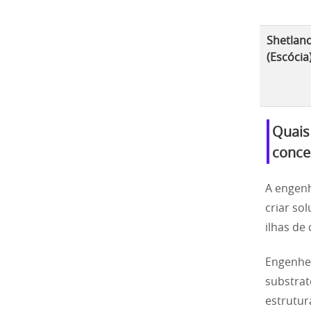
Shetlan
(Escócia
Quais 
conce
A engenh
criar so
ilhas de
Engenhei
substrat
estrutura