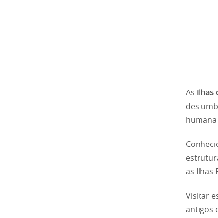
As
ilhas
deslumbr
humana à
Conhecid
estrutur
as Ilhas 
Visitar 
antigos 