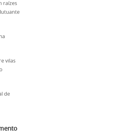
m raízes
flutuante
uma
e vilas
o
al de
amento