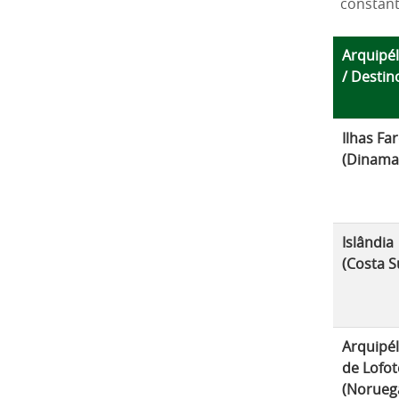
constan
Arquipé
/ Destin
Ilhas Fa
(Dinama
Islândia
(Costa S
Arquipé
de Lofo
(Norueg