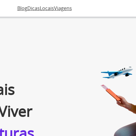
Blog
Dicas
Locais
Viagens
is
Viver
turas