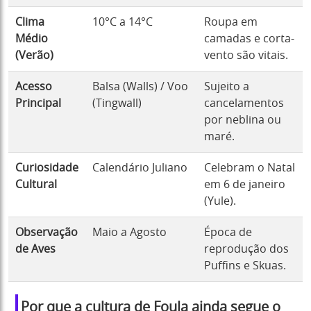
Clima
10°C a 14°C
Roupa em
Médio
camadas e corta-
(Verão)
vento são vitais.
Acesso
Balsa (Walls) / Voo
Sujeito a
Principal
(Tingwall)
cancelamentos
por neblina ou
maré.
Curiosidade
Calendário Juliano
Celebram o Natal
Cultural
em 6 de janeiro
(Yule).
Observação
Maio a Agosto
Época de
de Aves
reprodução dos
Puffins e Skuas.
Por que a cultura de Foula ainda segue o