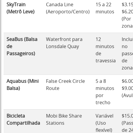
SkyTrain
Canada Line
15 a 22
$3.15
(Metrô Leve)
(Aeroporto/Centro)
minutos
$6.2
(Por
zona
SeaBus (Balsa
Waterfront para
12
Inclu
de
Lonsdale Quay
minutos
no
Passageiros)
de
pass
travessia
de
zona
Aquabus (Mini
False Creek Circle
5 a 8
$6.00
Balsa)
Route
minutos
$9.0
por
(Avul
trecho
Bicicleta
Mobi Bike Share
Variável
$15.
Compartilhada
Stations
(Uso
(Pas
flexível)
de 2