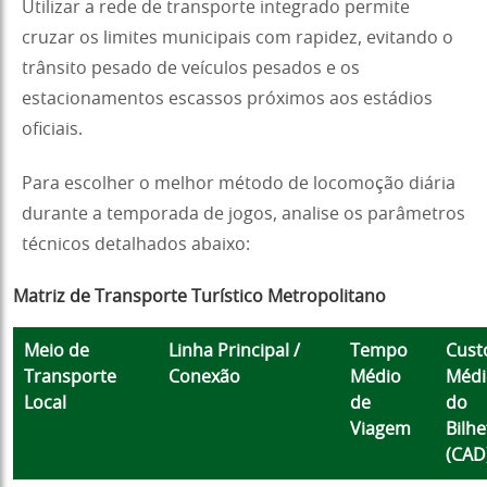
Utilizar a rede de transporte integrado permite
cruzar os limites municipais com rapidez, evitando o
trânsito pesado de veículos pesados e os
estacionamentos escassos próximos aos estádios
oficiais.
Para escolher o melhor método de locomoção diária
durante a temporada de jogos, analise os parâmetros
técnicos detalhados abaixo:
Matriz de Transporte Turístico Metropolitano
Meio de
Linha Principal /
Tempo
Cust
Transporte
Conexão
Médio
Médi
Local
de
do
Viagem
Bilhe
(CAD