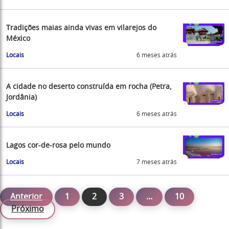
Tradições maias ainda vivas em vilarejos do
México
Locais
6 meses atrás
A cidade no deserto construída em rocha (Petra,
Jordânia)
Locais
6 meses atrás
Lagos cor-de-rosa pelo mundo
Locais
7 meses atrás
Anterior
1
2
3
…
10
Próximo