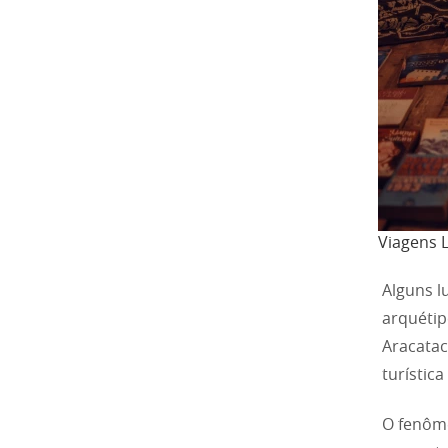
Viagens L
Alguns l
arquétip
Aracatac
turístic
O fenôme