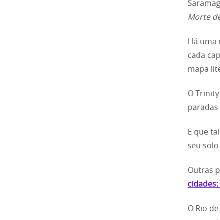
Saramago
Morte de
Há uma r
cada cap
mapa lit
O Trinit
paradas 
E que tal
seu solo
Outras p
cidades:
O Rio de