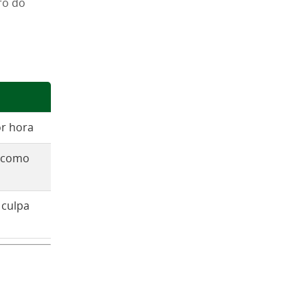
ro do
r hora
l como
 culpa