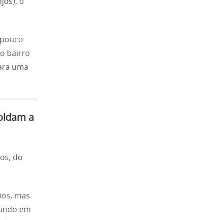
jos), o
 pouco
o bairro
para uma
oldam a
ros, do
ios, mas
fundo em