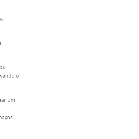
ma
m
os
ovando o
rnar um
spaços