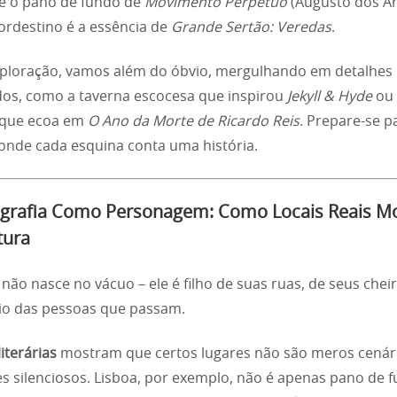
 é o pano de fundo de
Movimento Perpétuo
(Augusto dos An
ordestino é a essência de
Grande Sertão: Veredas
.
ploração, vamos além do óbvio, mergulhando em detalhes
os, como a taverna escocesa que inspirou
Jekyll & Hyde
ou 
 que ecoa em
O Ano da Morte de Ricardo Reis
. Prepare-se 
onde cada esquina conta uma história.
grafia Como Personagem: Como Locais Reais M
tura
 não nasce no vácuo – ele é filho de suas ruas, de seus chei
o das pessoas que passam.
iterárias
mostram que certos lugares não são meros cenár
s silenciosos. Lisboa, por exemplo, não é apenas pano de 