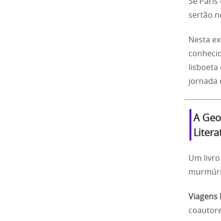
Se Paris
sertão n
Nesta ex
conhecid
lisboeta
jornada 
A Geo
Litera
Um livro
murmúri
Viagens l
coautore