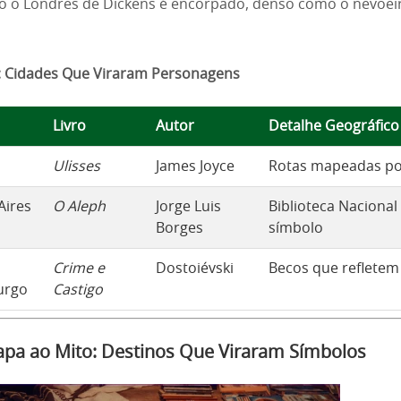
 o Londres de Dickens é encorpado, denso como o nevoei
: Cidades Que Viraram Personagens
Livro
Autor
Detalhe Geográfico
Ulisses
James Joyce
Rotas mapeadas po
Aires
O Aleph
Jorge Luis
Biblioteca Naciona
Borges
símbolo
Crime e
Dostoiévski
Becos que refletem
urgo
Castigo
pa ao Mito: Destinos Que Viraram Símbolos