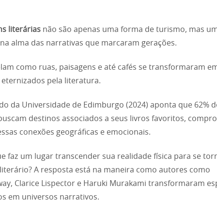
s literárias
não são apenas uma forma de turismo, mas u
na alma das narrativas que marcaram gerações.
elam como ruas, paisagens e até cafés se transformaram e
 eternizados pela literatura.
do da Universidade de Edimburgo (2024) aponta que 62% d
 buscam destinos associados a seus livros favoritos, compr
ssas conexões geográficas e emocionais.
e faz um lugar transcender sua realidade física para se to
literário? A resposta está na maneira como autores como
y, Clarice Lispector e Haruki Murakami transformaram e
os em universos narrativos.