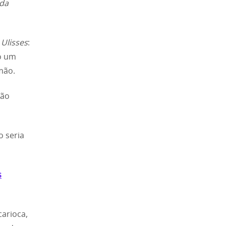
da
e
Ulisses
:
do um
mão.
são
o seria
s
carioca,