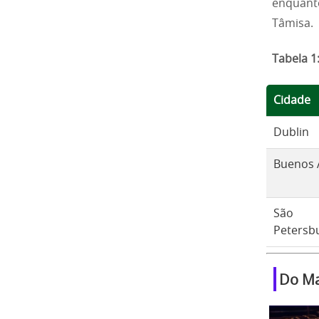
enquanto
Tâmisa.
Tabela 1
Cidade
Dublin
Buenos 
São
Petersb
Do Ma