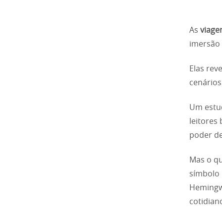
As
viagen
imersão 
Elas rev
cenários
Um estu
leitores
poder de
Mas o qu
símbolo 
Hemingwa
cotidian