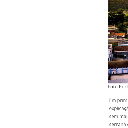
Foto Port
Em prime
explicaç
sem mais
serrana 