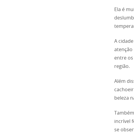
Ela é mu
deslumbr
temperat
A cidade
atenção 
entre os
região.
Além dis
cachoeir
beleza n
Também e
incrível
se obser