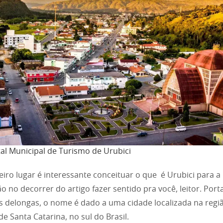
al Municipal de Turismo de Urubici
iro lugar é interessante conceituar o que é Urubici para a
ão no decorrer do artigo fazer sentido pra você, leitor. Port
 delongas, o nome é dado a uma cidade localizada na regi
de Santa Catarina, no sul do Brasil.