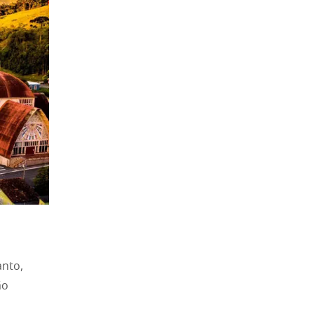
anto,
ão