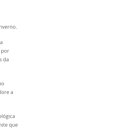
inverno.
 a
 por
s da
mo
lore a
ológica
mite que