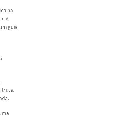
ica na
m. A
 um guia
Há
e
 truta.
ada.
 uma