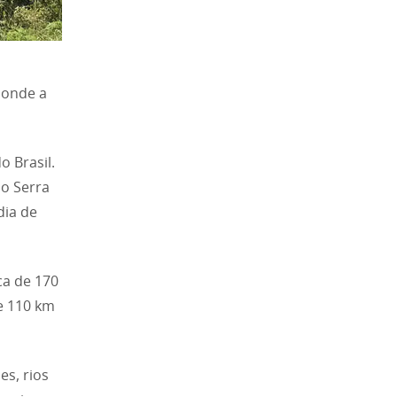
 onde a
o Brasil.
o Serra
dia de
ca de 170
de 110 km
es, rios