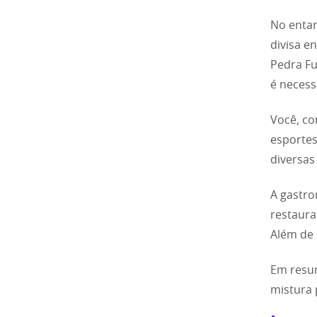
No entan
divisa e
Pedra Fu
é necess
Você, co
esportes
diversas
A gastro
restaura
Além de 
Em resum
mistura 