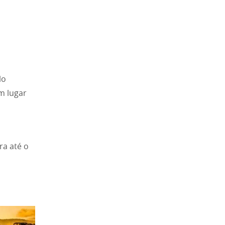
lo
m lugar
ra até o