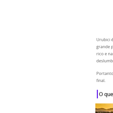
Urubici 
grande p
rico e n
deslumb
Portanto
final.
O que