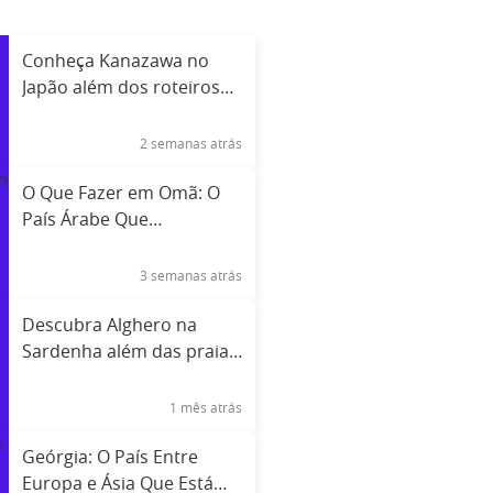
Conheça Kanazawa no
Japão além dos roteiros
tradicionais
2 semanas atrás
O Que Fazer em Omã: O
País Árabe Que
Surpreende Pela Natureza
3 semanas atrás
Descubra Alghero na
Sardenha além das praias
famosas
1 mês atrás
Geórgia: O País Entre
Europa e Ásia Que Está