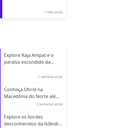
Conquistando Viajantes
1 mês atrás
Explore Raja Ampat e o
paraíso escondido da
Indonésia
1 semana atrás
Conheça Ohrid na
Macedônia do Norte além
do lago famoso
2 semanas atrás
Explore os fiordes
desconhecidos da Islândia