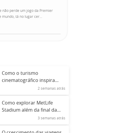
e não perde um jogo da Premier
mundo, tá no lugar cer...
Como o turismo
cinematográfico inspira
novos roteiros
2 semanas atrás
Como explorar MetLife
Stadium além da final da
Copa do Mundo
3 semanas atrás
O crescimento das viagens