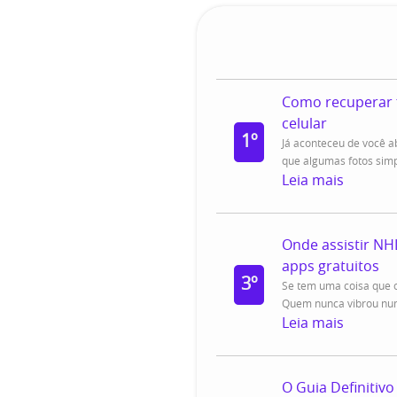
Como recuperar 
celular
1º
Já aconteceu de você ab
que algumas fotos sim
Leia mais
Onde assistir NH
apps gratuitos
3º
Se tem uma coisa que o
Quem nunca vibrou num
Leia mais
O Guia Definitivo