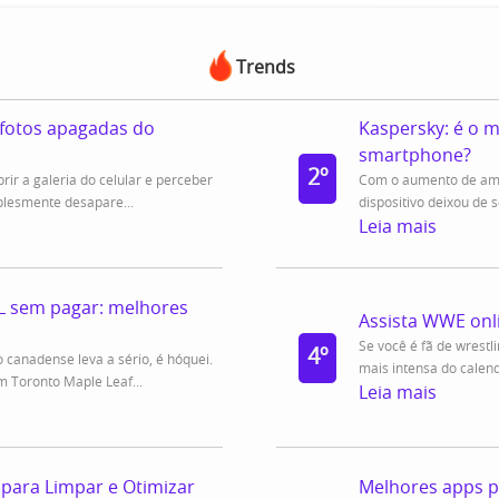
Trends
fotos apagadas do
Kaspersky: é o m
smartphone?
2º
rir a galeria do celular e perceber
Com o aumento de amea
plesmente desapare...
dispositivo deixou de s
Leia mais
L sem pagar: melhores
Assista WWE onli
Se você é fã de wrestli
4º
 canadense leva a sério, é hóquei.
mais intensa do calen
 Toronto Maple Leaf...
Leia mais
 para Limpar e Otimizar
Melhores apps pa