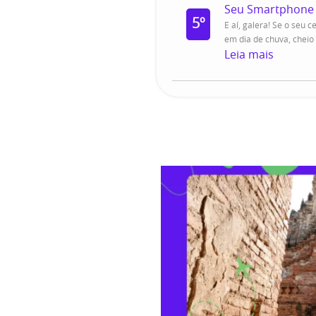
Seu Smartphone
5º
E aí, galera! Se o seu c
em dia de chuva, cheio 
Leia mais