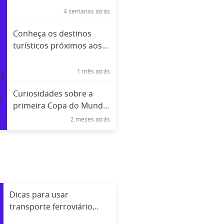
4 semanas atrás
Conheça os destinos
turísticos próximos aos
estádios da Copa
1 mês atrás
Curiosidades sobre a
primeira Copa do Mundo
com 48 seleções
2 meses atrás
Dicas para usar
transporte ferroviário
europeu pela primeira vez