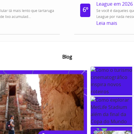
League em 2026
6º
elular tá mais lento que tartaruga
Se você é daqueles qu
de lixo acumulad...
League por nada nesse 
Leia mais
Blog