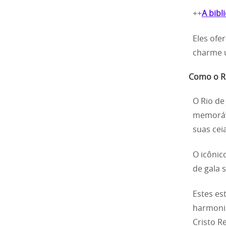
++
A bibl
Eles ofe
charme u
Como o Ri
O Rio de
memoráve
suas cei
O icônic
de gala
Estes e
harmoniz
Cristo R