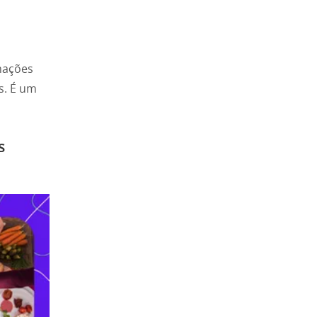
mações
s. É um
s