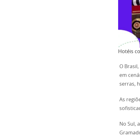
Hotéis c
O Brasil
em cenár
serras, 
As regiõ
sofistica
No Sul, 
Gramado.