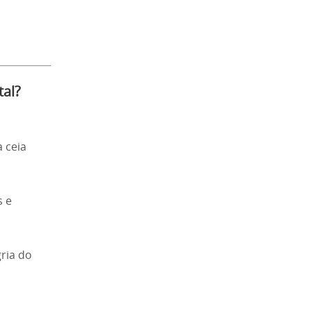
tal?
 ceia
s e
ria do