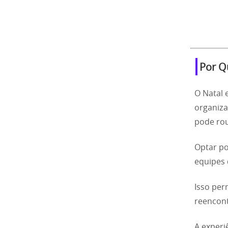
Por Q
O Natal 
organiza
pode rou
Optar po
equipes 
Isso per
reencont
A experi