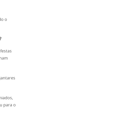
do o
?
 festas
rmam
jantares
iados,
u para o