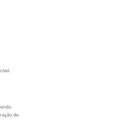
ível.
cendo
ração de