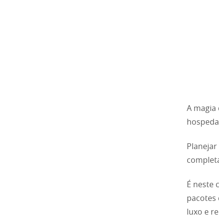
A magia 
hosped
Planejar
completa
É neste 
pacotes
luxo e r