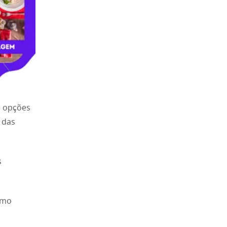
m opções
 das
s
omo