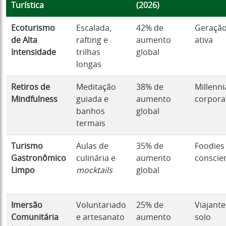
Turística
(2026)
Ecoturismo
Escalada,
42% de
Geração
de Alta
rafting e
aumento
ativa
Intensidade
trilhas
global
longas
Retiros de
Meditação
38% de
Millenni
Mindfulness
guiada e
aumento
corpora
banhos
global
termais
Turismo
Aulas de
35% de
Foodies
Gastronômico
culinária e
aumento
conscie
Limpo
mocktails
global
Imersão
Voluntariado
25% de
Viajante
Comunitária
e artesanato
aumento
solo