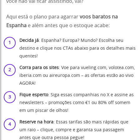
você não vai ficar assistindo, vai?
Aqui está o plano para agarrar
voos baratos na
Espanha
e além antes que o estoque acabe:
Decida já
: Espanha? Europa? Mundo? Escolha seu
destino e clique nos CTAs abaixo para os detalhes mais
quentes!
Corra para os sites
: Voe para
vueling.com
,
volotea.com
,
iberia.com ou
aireuropa.com
– as ofertas estão ao vivo
AGORA!
Fique esperto
: Siga essas companhias no X e assine as
newsletters – promoções como €1 ou 80% off somem
em um piscar de olhos!
Reserve na hora
: Essas tarifas são mais rápidas que
um raio – clique, compre e garanta sua passagem
antes que outra pessoa pegue!