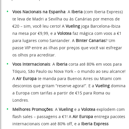
Voos Nacionais na Espanha
: A
Iberia
(com Iberia Express)
te leva de Madri a Sevilha ou às Canárias por menos de
€20 – sim, você leu certo! A
Vueling
joga Barcelona-Ibiza
na mesa por €9,99, e a
Volotea
faz mágica com voos a €1
para lugares como Santander. A
Binter Canarias
? Um
passe VIP entre as ilhas por preços que você vai esfregar
os olhos pra acreditar.
Voos Internacionais
: A
Iberia
corta até 80% em voos para
Tóquio, São Paulo ou Nova York – o mundo ao seu alcance!
A
Air Europa
te manda para Buenos Aires ou Miami com
descontos que gritam “reserve agora!”. E a
Vueling
domina
a Europa com tarifas a partir de €15 para Roma ou
Londres.
Melhores Promoções
: A
Vueling
e a
Volotea
explodem com
flash sales – passagens a €1! A
Air Europa
entrega pacotes
internacionais com até 80% off, e a
Iberia Express