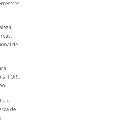
errestres
aleza,
éreas,
ional de
ará
ns (FOR).
oo.
tecer
erca de
m