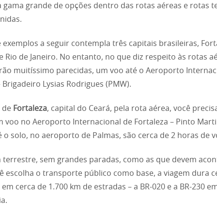
 gama grande de opções dentro das rotas aéreas e rotas t
nidas.
e exemplos a seguir contempla três capitais brasileiras, Fort
 e Rio de Janeiro. No entanto, no que diz respeito às rotas a
rão muitíssimo parecidas, um voo até o Aeroporto Internac
 Brigadeiro Lysias Rodrigues (PMW).
o de
Fortaleza
, capital do Ceará, pela rota aérea, você precis
 voo no Aeroporto Internacional de Fortaleza – Pinto Marti
té o solo, no aeroporto de Palmas, são cerca de 2 horas de v
a terrestre, sem grandes paradas, como as que devem acon
ê escolha o transporte público como base, a viagem dura c
 em cerca de 1.700 km de estradas – a BR-020 e a BR-230 e
a.