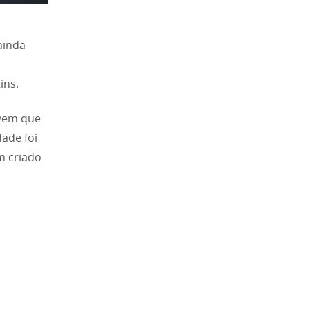
ainda
ins.
ovem que
dade foi
m criado