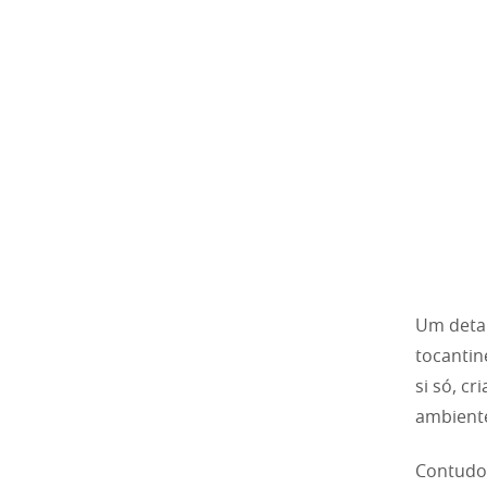
Um detal
tocantin
si só, c
ambiente
Contudo