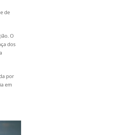
s
ce de
ião. O
aça dos
a
da por
ia em