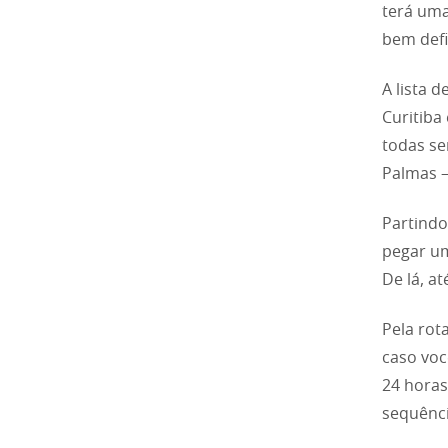
terá uma
bem defi
A lista d
Curitiba
todas se
Palmas –
Partind
pegar um
De lá, a
Pela rot
caso voc
24 horas
sequênci