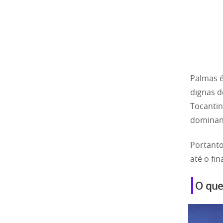
Palmas é
dignas d
Tocantin
dominant
Portanto
até o fina
O que