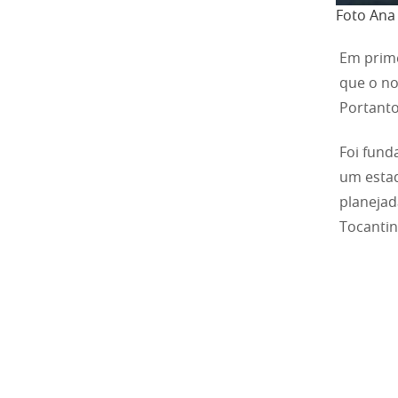
Foto Ana
Em prime
que o no
Portanto
Foi fund
um estad
planejad
Tocantin