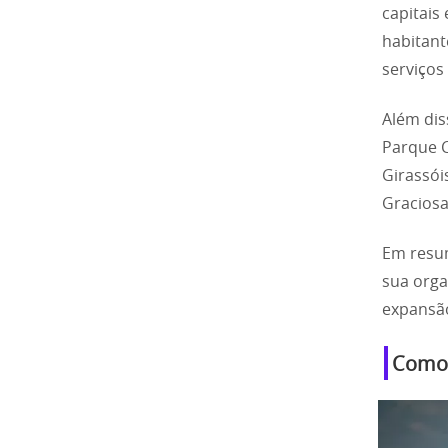
capitais
habitant
serviços
Além dis
Parque C
Girassói
Graciosa
Em resum
sua orga
expansão
Como 