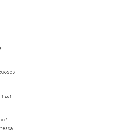
e
uxuosos
anizar
ião?
 nessa