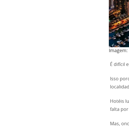
Imagem: 
É difíci
Isso por
localida
Hotéis l
falta por 
Mas, ond