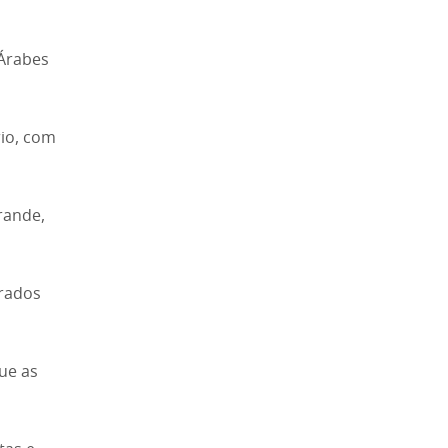
Árabes
rio, com
rande,
irados
que as