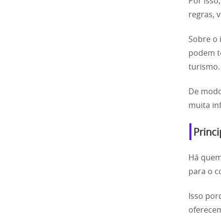
Por isso
regras, 
Sobre o 
podem te
turismo.
De modo 
muita in
Princi
Há quem 
para o c
Isso por
oferecem