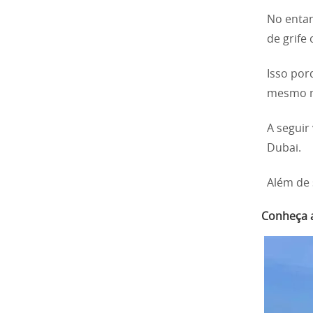
No entan
de grife 
Isso por
mesmo m
A seguir
Dubai.
Além de 
Conheça a