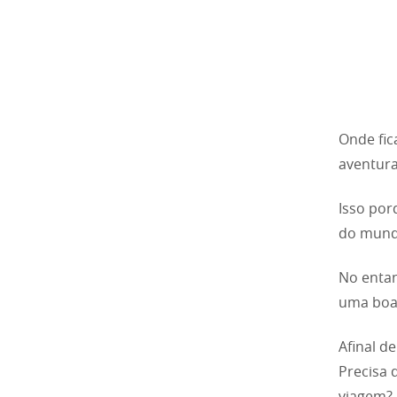
Onde fic
aventura
Isso por
do mundo
No entan
uma boa
Afinal d
Precisa 