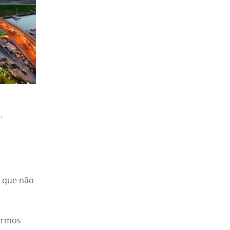
.
o que não
dermos