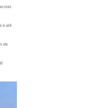
acolas
s e até
os de
á!