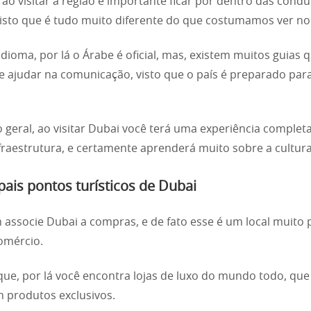
, ao visitar a região é importante ficar por dentro das condu
visto que é tudo muito diferente do que costumamos ver no 
idioma, por lá o Árabe é oficial, mas, existem muitos guias 
 ajudar na comunicação, visto que o país é preparado par
geral, ao visitar Dubai você terá uma experiência complet
fraestrutura, e certamente aprenderá muito sobre a cultur
pais pontos turísticos de Dubai
associe Dubai a compras, e de fato esse é um local muito 
omércio.
que, por lá você encontra lojas de luxo do mundo todo, que
 produtos exclusivos.