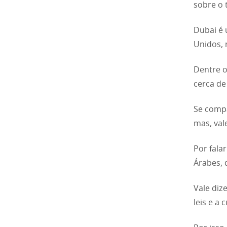
sobre o 
Dubai é
Unidos, 
Dentre o
cerca de
Se compa
mas, val
Por fala
Árabes, 
Vale diz
leis e a