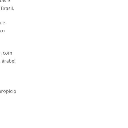
tas e
Brasil.
que
a o
a, com
a árabe!
propício