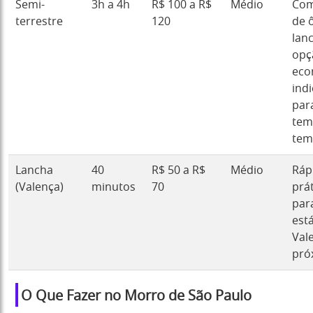
Semi-
3h a 4h
R$ 100 a R$
Médio
Com
terrestre
120
de 
lan
opç
eco
ind
par
tem
tem
Lancha
40
R$ 50 a R$
Médio
Ráp
(Valença)
minutos
70
prát
par
est
Val
pró
O Que Fazer no Morro de São Paulo