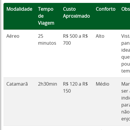
Modalidade
Tempo
Custo
Conforto
Obs
de
Aproximado
Viagem
Aéreo
25
R$ 500 a R$
Alto
Vist
minutos
700
pan
idea
que
pou
tem
Catamarã
2h30min
R$ 120 a R$
Médio
Mar
150
ser 
ind
par
não
enj