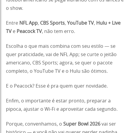
futebol americano se pega vibrando com os lances e
o show.
Entre
NFL App
,
CBS Sports
,
YouTube TV
,
Hulu + Live
TV
e
Peacock TV
, não tem erro.
Escolha o que mais combina com seu estilo — se
quer praticidade, vai de NFL App; se curte o jeitão
americano, CBS Sports; agora, se quer o pacote
completo, o YouTube TV e o Hulu são ótimos.
E o Peacock? Esse é pra quem quer novidade.
Enfim, o importante é estar pronto, preparar a
pipoca, ajustar o Wi-Fi e aproveitar cada segundo.
Porque, convenhamos, o
Super Bowl 2026
vai ser
histórico — e você não vai querer perder nadinha