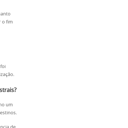
uanto
 o fim
foi
ização.
strais?
omo um
estinos.
ência de