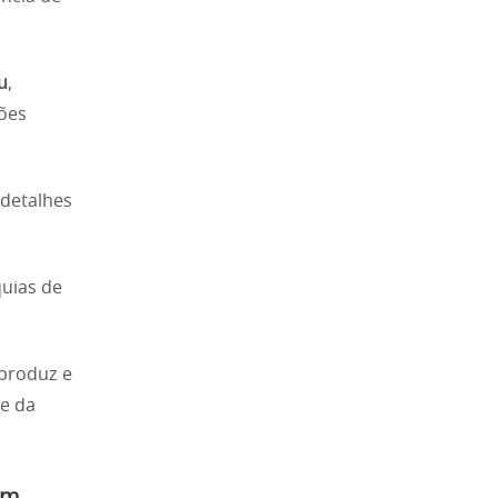
u
,
ões
 detalhes
quias de
 produz e
ge da