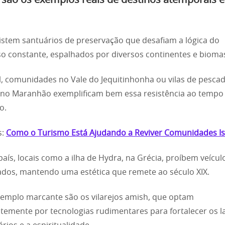
 são os exemplos reais de destinos atemporais 
istem santuários de preservação que desafiam a lógica do
o constante, espalhados por diversos continentes e bioma
l, comunidades no Vale do Jequitinhonha ou vilas de pesca
 no Maranhão exemplificam bem essa resistência ao tempo
o.
s:
Como o Turismo Está Ajudando a Reviver Comunidades I
país, locais como a ilha de Hydra, na Grécia, proíbem veícul
dos, mantendo uma estética que remete ao século XIX.
emplo marcante são os vilarejos amish, que optam
temente por tecnologias rudimentares para fortalecer os l