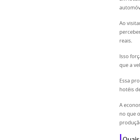
automóve
Ao visit
percebem
reais.
Isso for
que a ve
Essa pro
hotéis d
A econom
no que o
produçã