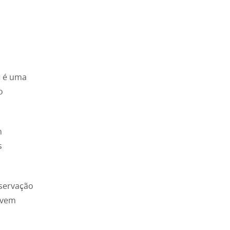
u
é uma
o
m
s
eservação
ivem