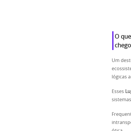
O que
chego
Um dest
ecossist
lógicas a
Esses
Lu
sistemas
Frequent
intransp
ótica.