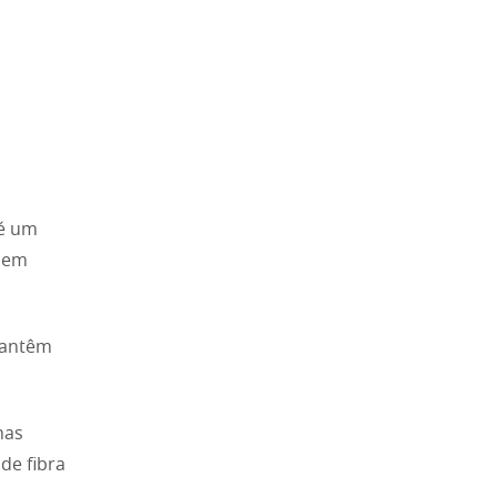
 é um
guem
antêm
has
de fibra