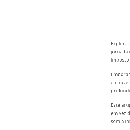
Explora
jornada 
imposto 
Embora v
encraves
profund
Este art
em vez 
sem a in