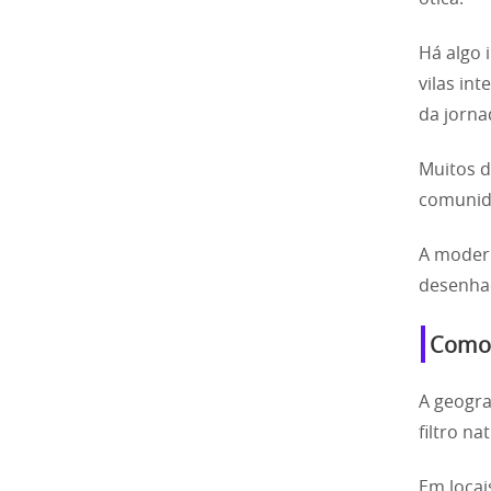
Há algo 
vilas in
da jorna
Muitos d
comunida
A modern
desenhad
Como 
A geogra
filtro n
Em locai