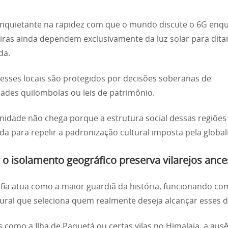
inquietante na rapidez com que o mundo discute o 6G enq
teiras ainda dependem exclusivamente da luz solar para ditar
da.
esses locais são protegidos por decisões soberanas de
des quilombolas ou leis de patrimônio.
idade não chega porque a estrutura social dessas regiões 
a para repelir a padronização cultural imposta pela global
o isolamento geográfico preserva vilarejos ance
fia atua como a maior guardiã da história, funcionando c
atural que seleciona quem realmente deseja alcançar esses d
s como a Ilha de Paquetá ou certas vilas no Himalaia, a aus