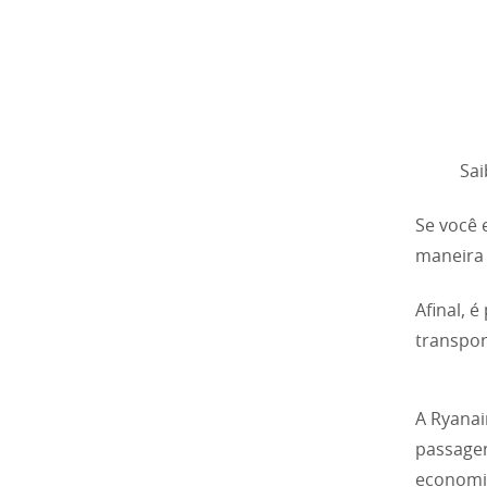
Sai
Se você 
maneira 
Afinal, 
transpor
A Ryanai
passagen
economiz