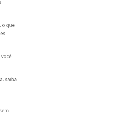
s
, o que
tes
r você
, saiba
 sem