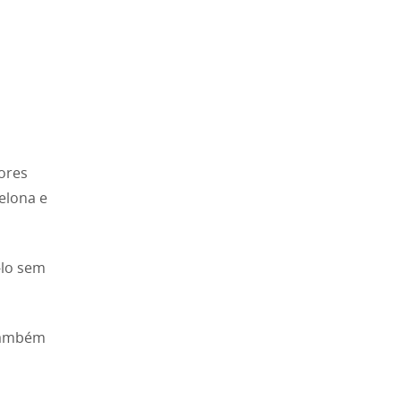
lores
elona e
-lo sem
 também