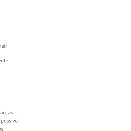
nair
ente
ão, as
 possível
os