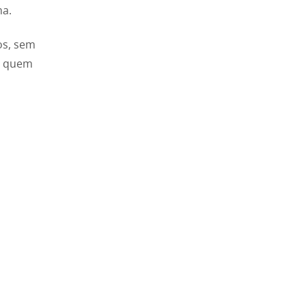
ma.
os, sem
a quem