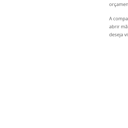
orçament
A compan
abrir mã
deseja v