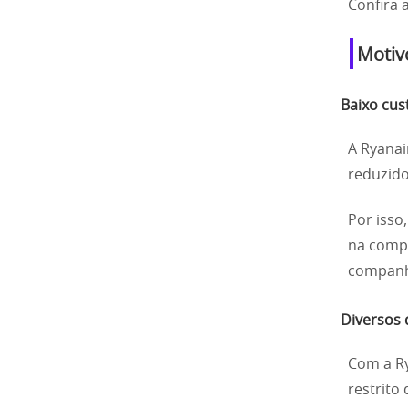
Confira 
Motiv
Baixo cus
A Ryanai
reduzido
Por isso
na compr
companh
Diversos 
Com a Ry
restrito 