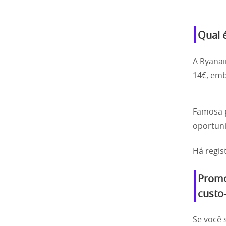
Qual 
A Ryanai
14€, emb
Famosa p
oportun
Há regis
Promo
custo
Se você 