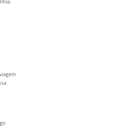
nhia.
 viagem
ssa
ogo