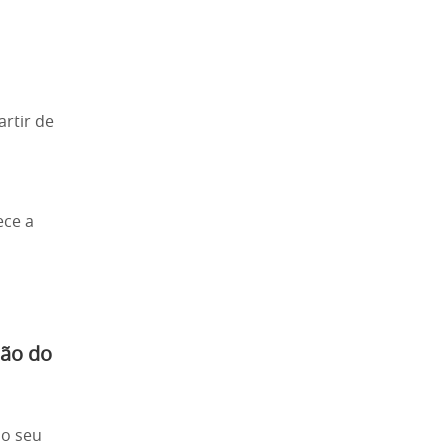
artir de
ece a
mão do
do seu