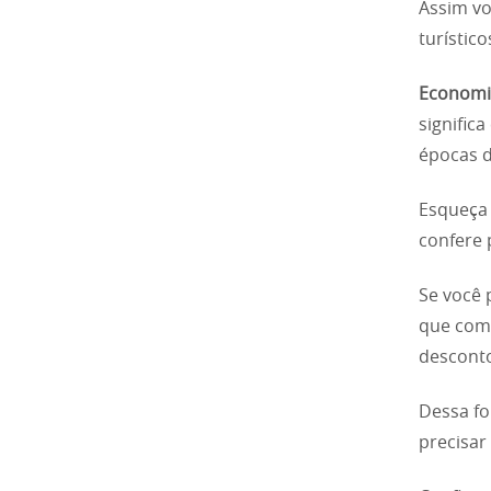
Assim vo
turístic
Economiz
signific
épocas d
Esqueça 
confere 
Se você 
que com 
descont
Dessa fo
precisar