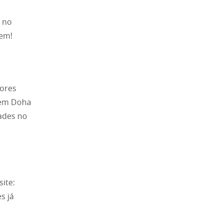
 no
gem!
ores
r em Doha
ades no
ite:
s já