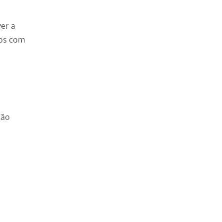
ver a
dos com
,
ção