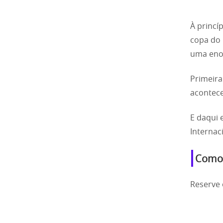
À princí
copa do
uma eno
Primeira
acontece
E daqui 
Internac
Como 
Reserve 