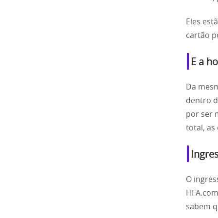
Eles es
cartão p
E a h
Da mesm
dentro d
por ser 
total, a
Ingre
O ingres
FIFA.com/
sabem qu