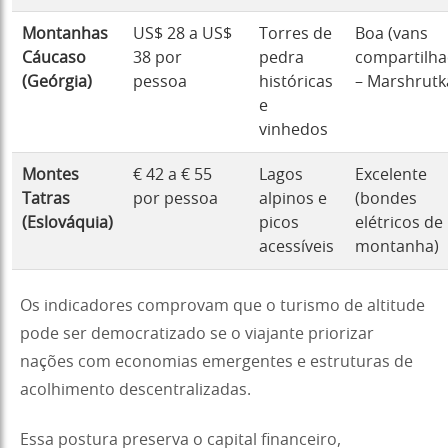
Montanhas
US$ 28 a US$
Torres de
Boa (vans
Cáucaso
38 por
pedra
compartilh
(Geórgia)
pessoa
históricas
– Marshrutk
e
vinhedos
Montes
€ 42 a € 55
Lagos
Excelente
Tatras
por pessoa
alpinos e
(bondes
(Eslováquia)
picos
elétricos de
acessíveis
montanha)
Os indicadores comprovam que o turismo de altitude
pode ser democratizado se o viajante priorizar
nações com economias emergentes e estruturas de
acolhimento descentralizadas.
Essa postura preserva o capital financeiro,