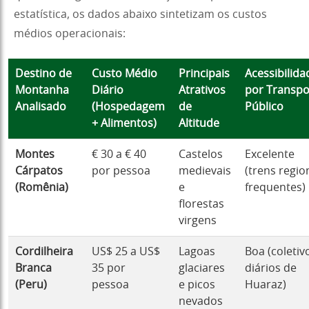
estatística, os dados abaixo sintetizam os custos
médios operacionais:
Destino de
Custo Médio
Principais
Acessibilida
Montanha
Diário
Atrativos
por Transpo
Analisado
(Hospedagem
de
Público
+ Alimentos)
Altitude
Montes
€ 30 a € 40
Castelos
Excelente
Cárpatos
por pessoa
medievais
(trens regio
(Romênia)
e
frequentes)
florestas
virgens
Cordilheira
US$ 25 a US$
Lagoas
Boa (coletiv
Branca
35 por
glaciares
diários de
(Peru)
pessoa
e picos
Huaraz)
nevados