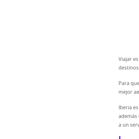
Viajar e
destinos,
Para que
mejor ae
Iberia e
además d
a un ser