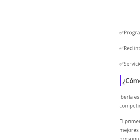
✅Program
✅Red int
✅Servicio
¿Cómo 
Iberia e
competid
El prime
mejores 
presupu