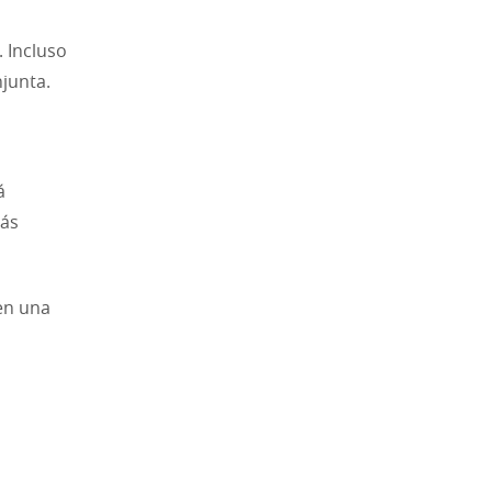
. Incluso
junta.
á
rás
en una