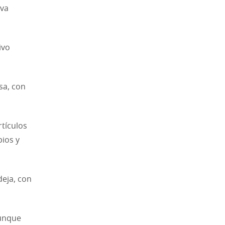
iva
ivo
sa, con
tículos
ios y
deja, con
Aunque