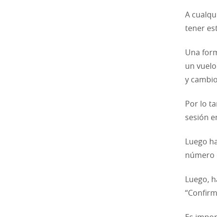
A cualqu
tener es
Una form
un vuelo
y cambio
Por lo t
sesión e
Luego ha
número d
Luego, h
“Confirm