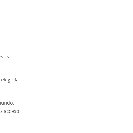
evos
elegir la
 mundo,
ás acceso