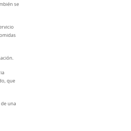
ambién se
ervicio
comidas
ación.
ia
do, que
s de una