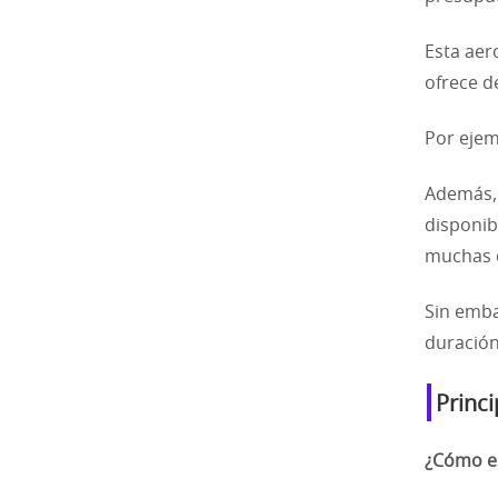
Esta aer
ofrece d
Por ejem
Además, 
disponib
muchas o
Sin emba
duración
Princi
¿Cómo es