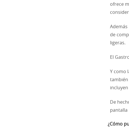
ofrece m
consider
Además d
de compr
ligeras.
El Gastr
Y como l
también 
incluyen 
De hecho
pantalla 
¿Cómo pue