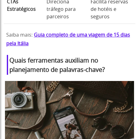
CTAs
Direciona
Facilita reservas
Estratégicos
tráfego para
de hotéis e
parceiros
seguros
Saiba mais:
Guia completo de uma viagem de 15 dias
pela Itália
Quais ferramentas auxiliam no
planejamento de palavras-chave?