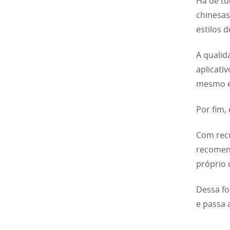
Há de tu
chinesas
estilos d
A qualid
aplicati
mesmo e
Por fim,
Com recu
recomend
próprio 
Dessa fo
e passa 