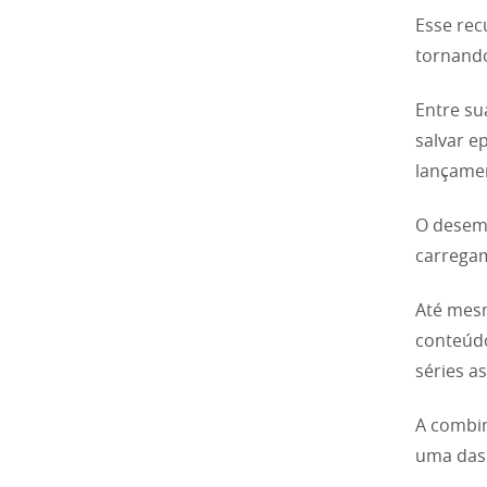
Esse rec
tornando
Entre su
salvar e
lançame
O desemp
carregam
Até mesm
conteúdo
séries a
A combin
uma das 