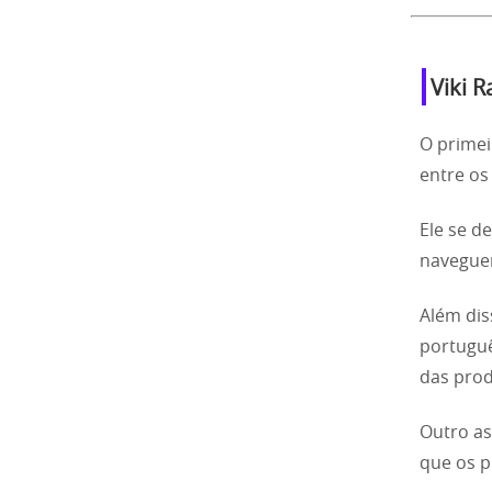
Viki 
O primei
entre os
Ele se d
naveguem
Além dis
portuguê
das pro
Outro as
que os p