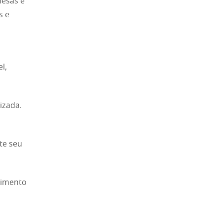
nesas e
s e
l,
izada.
te seu
enimento