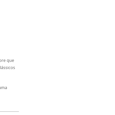
tore que
lássicos
 uma