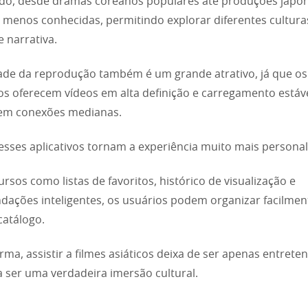
do, desde dramas coreanos populares até produções japo
 menos conhecidas, permitindo explorar diferentes cultura
e narrativa.
ade da reprodução também é um grande atrativo, já que os
vos oferecem vídeos em alta definição e carregamento estáve
m conexões medianas.
 esses aplicativos tornam a experiência muito mais personal
rsos como listas de favoritos, histórico de visualização e
ações inteligentes, os usuários podem organizar facilmen
catálogo.
rma, assistir a filmes asiáticos deixa de ser apenas entret
a ser uma verdadeira imersão cultural.