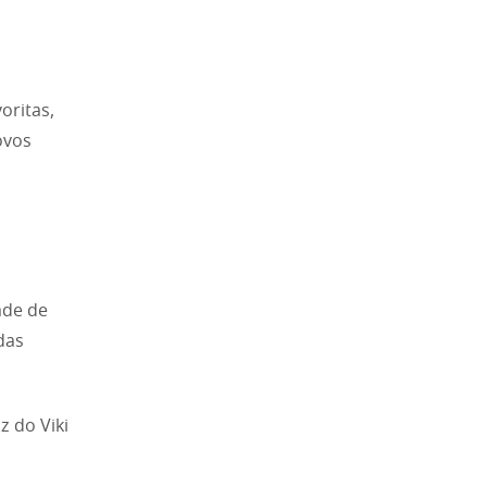
oritas,
ovos
ade de
das
z do Viki