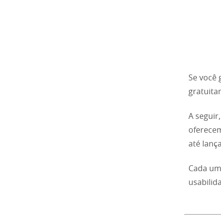
Se você g
gratuita
A seguir
oferecem
até lanç
Cada uma
usabilid