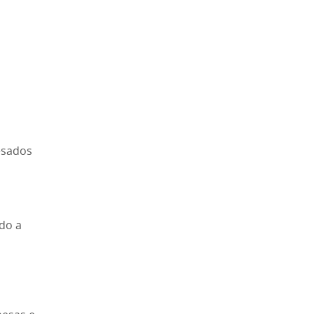
esados
ndo a