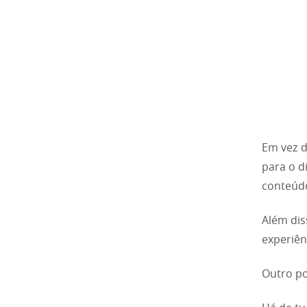
Em vez d
para o d
conteúdo
Além dis
experiên
Outro po