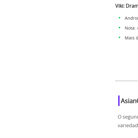
Viki: Dra
Andro
Nota: 
Mais 
AsianC
O segund
variedade