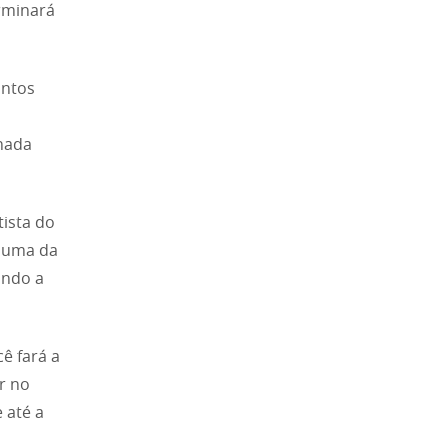
rminará
ontos
 nada
tista do
a uma da
ando a
ê fará a
r no
 até a