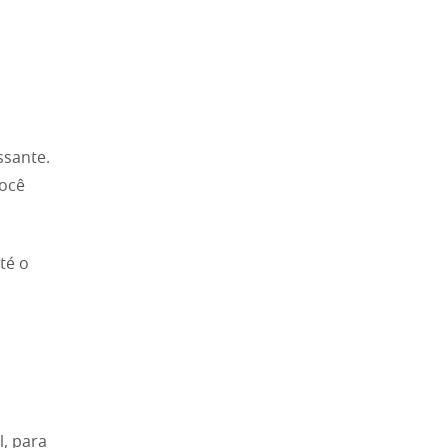
ssante.
você
té o
l, para