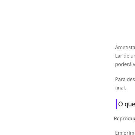
Ametista
Lar de u
poderá v
Para des
final.
O que
Reproduç
Em prime