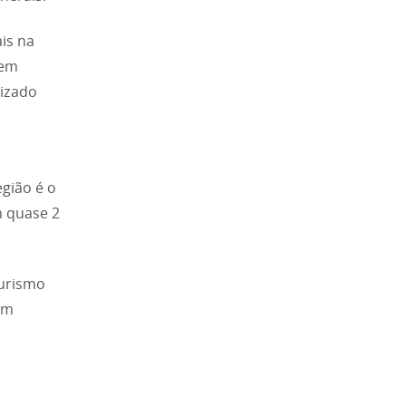
ais na
 em
izado
egião é o
m quase 2
turismo
com