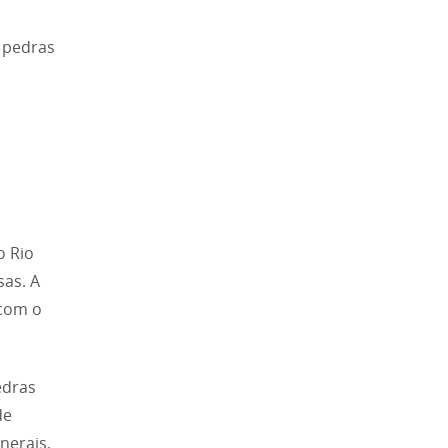
 pedras
o Rio
sas. A
 com o
edras
de
nerais.