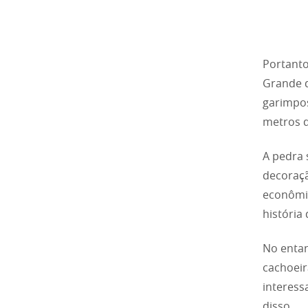
Portanto
Grande d
garimpos
metros 
A pedra 
decoraçã
econômic
história
No entan
cachoeir
interess
disso.