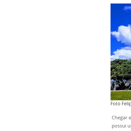
Foto Fel
Chegar e
possui u