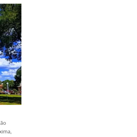
não
xima,