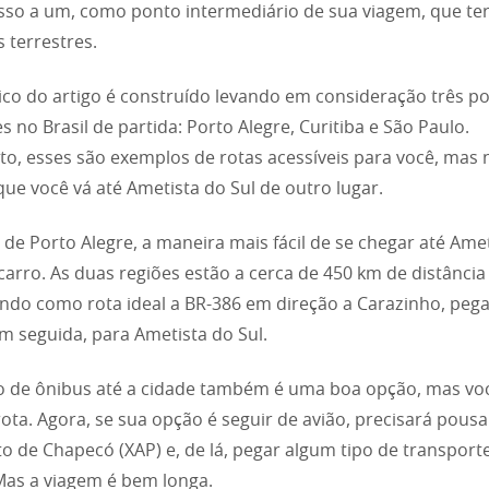
so a um, como ponto intermediário de sua viagem, que te
s terrestres.
ico do artigo é construído levando em consideração três p
s no Brasil de partida: Porto Alegre, Curitiba e São Paulo.
to, esses são exemplos de rotas acessíveis para você, mas
ue você vá até Ametista do Sul de outro lugar.
 de Porto Alegre, a maneira mais fácil de se chegar até Ame
 carro. As duas regiões estão a cerca de 450 km de distânci
endo como rota ideal a BR-386 em direção a Carazinho, peg
m seguida, para Ametista do Sul.
 de ônibus até a cidade também é uma boa opção, mas voc
ta. Agora, se sua opção é seguir de avião, precisará pousa
o de Chapecó (XAP) e, de lá, pegar algum tipo de transporte
Mas a viagem é bem longa.