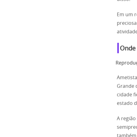
Em um re
preciosa
atividad
Onde 
Reproduç
Ametista
Grande d
cidade f
estado d
A região
semiprec
também t