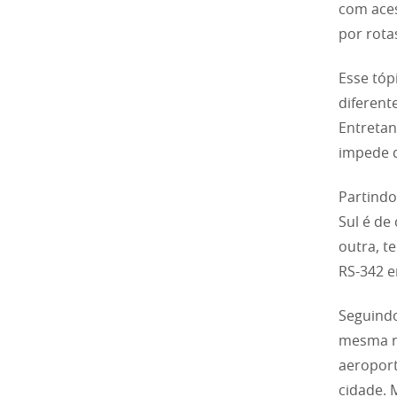
com aces
por rota
Esse tóp
diferente
Entretan
impede q
Partindo
Sul é de
outra, t
RS-342 e
Seguindo
mesma ro
aeroport
cidade. 