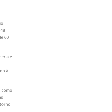
io
 48
de 60
heria e
ado à
is como
as
 torno