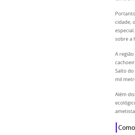
Portanto
cidade, 
especia
sobre a 
A região
cachoeir
Salto do
mil metr
Além dis
ecológico
ametista
Como 