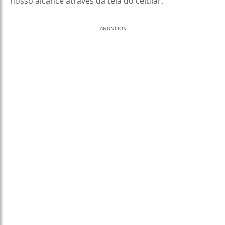
nosso alcance através da tela do celular.
ANÚNCIOS