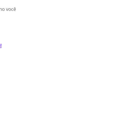
mo você
!