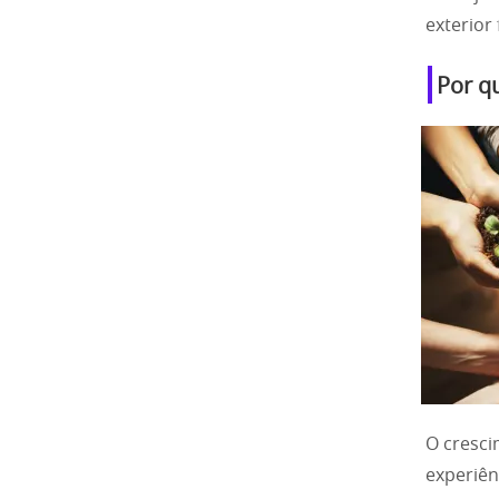
exterior
Por q
O cresci
experiênc