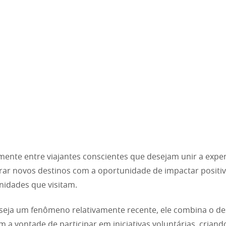
mente entre viajantes conscientes que desejam unir a exper
rar novos destinos com a oportunidade de impactar posit
idades que visitam.
eja um fenômeno relativamente recente, ele combina o de
om a vontade de participar em iniciativas voluntárias, crian