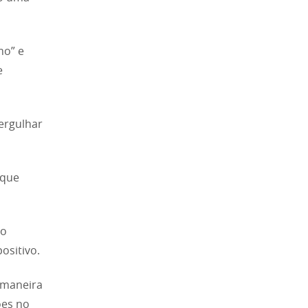
mo” e
e
ergulhar
oque
do
ositivo.
 maneira
ões no