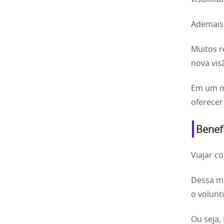
Ademais,
Muitos r
nova vis
Em um mu
oferecer
Benef
Viajar c
Dessa man
o volunt
Ou seja,