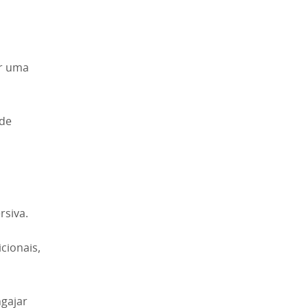
er uma
ode
rsiva.
icionais,
gajar