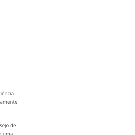
iência
ivamente
sejo de
do uma