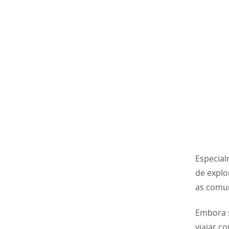
Especial
de explo
as comun
Embora s
viajar c