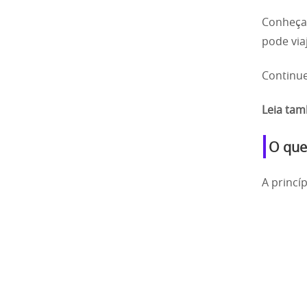
Conheça
pode via
Continue
Leia ta
O que
A princí