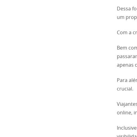
Dessa fo
um propó
Com a cr
Bem como
passaram
apenas 
Para alé
crucial.
Viajante
online, 
Inclusive
visibili