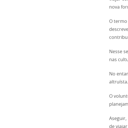
nova for
O termo 
descreve
contribu
Nesse se
nas cult
No entan
altruísta
O volunt
planejam
Aseguir,
de viaja