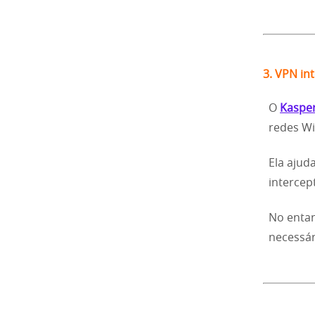
3. VPN in
O
Kaspe
redes Wi-
Ela ajud
intercep
No entan
necessár