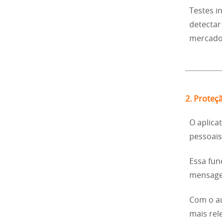
Testes 
detectar
mercado
2. Proteç
O aplica
pessoais
Essa fun
mensagen
Com o au
mais rel