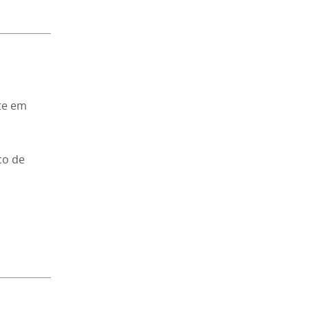
te em
co de
o