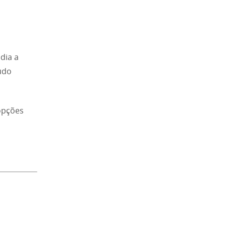
dia a
udo
opções