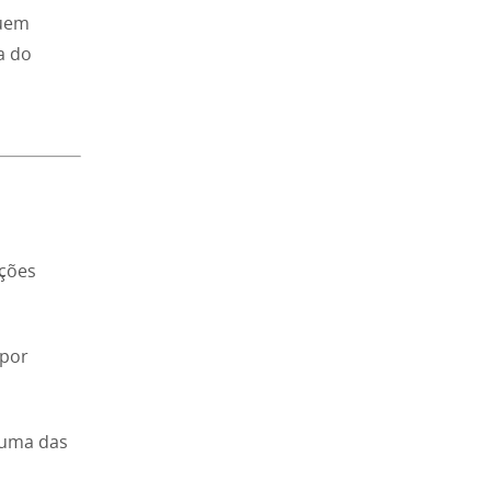
guem
a do
ações
 por
 uma das