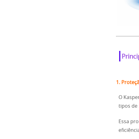
Princ
1. Proteç
O Kasper
tipos de
Essa pro
eficiênc