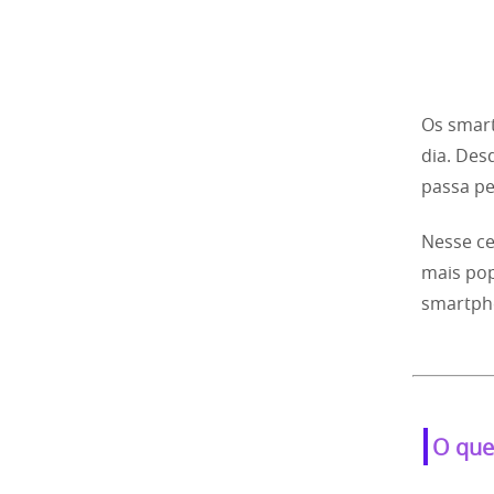
Os smart
dia. Des
passa pe
Nesse c
mais pop
smartph
O que