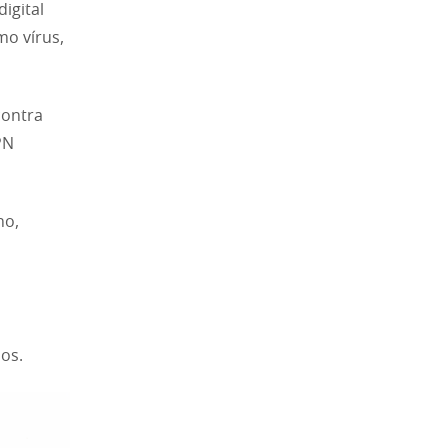
igital
mo vírus,
contra
PN
no,
os.