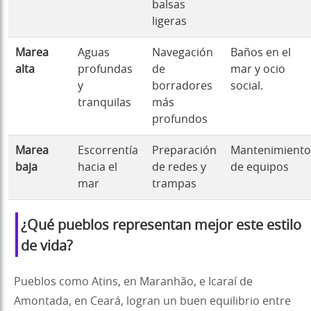
balsas
ligeras
Marea
Aguas
Navegación
Baños en el
alta
profundas
de
mar y ocio
y
borradores
social.
tranquilas
más
profundos
Marea
Escorrentía
Preparación
Mantenimiento
baja
hacia el
de redes y
de equipos
mar
trampas
¿Qué pueblos representan mejor este estilo
de vida?
Pueblos como Atins, en Maranhão, e Icaraí de
Amontada, en Ceará, logran un buen equilibrio entre