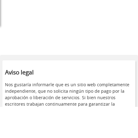
Aviso legal
Nos gustaría informarle que es un sitio web completamente
independiente, que no solicita ningún tipo de pago por la
aprobación o liberación de servicios. Si bien nuestros
escritores trabajan continuamente para garantizar la
integridad y actualidad de la información, enfatizamos que
nuestro contenido puede quedar desactualizado en
ocasiones. Además, respecto a los anuncios, tenemos control
parcial sobre lo que se muestra en nuestro portal, por lo
tanto, no somos responsables de los servicios prestados por