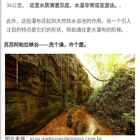
36公里。.
这里水质清澈见底，水温非常适宜游泳。.
此外，这些瀑布还起到天然热水浴池的作用。另一个引人
注目的特点是它们的形状，宛如通往更大瀑布的阶梯。.
苏苏阿帕拉峡谷——洗个澡，许个愿。
图片来源：guia.melhoresdestinos.com.br