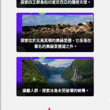
探索四王群島和印度尼西亞的隱密天堂。
探索位於北馬其頓的奧赫里德，它坐落在
著名的奧赫里德湖之外。
遠離人群，探索冰島未受破壞的峽灣。