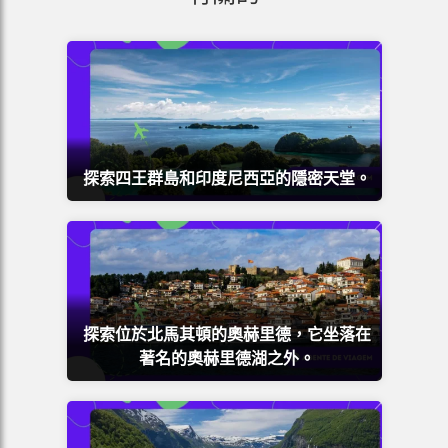
探索四王群島和印度尼西亞的隱密天堂。
探索位於北馬其頓的奧赫里德，它坐落在
著名的奧赫里德湖之外。