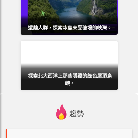
遠離人群，探索冰島未受破壞的峽灣。
探索北大西洋上那些隱藏的綠色屋頂島
嶼。
趨勢