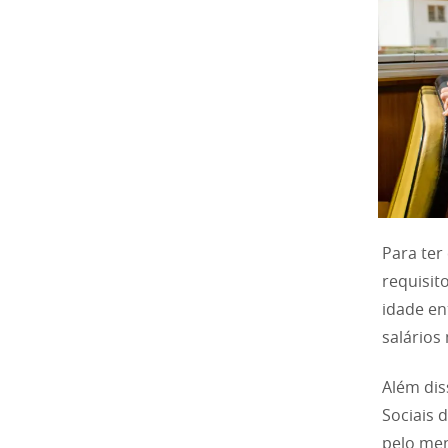
Para ter
requisit
idade en
salários
Além dis
Sociais 
pelo me