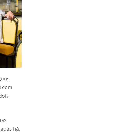
lguns
os com
dois
mas
zadas há,