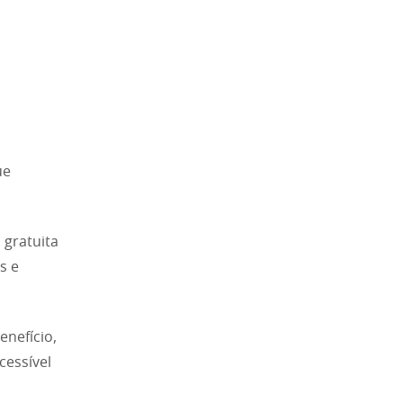
ue
 gratuita
s e
nefício,
cessível