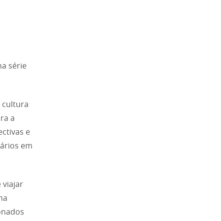
a série
 cultura
ra a
ctivas e
iários em
 viajar
ma
onados