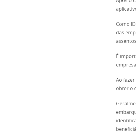
Após o c
aplicati
Como ID 
das empr
assentos
É import
empresa,
Ao fazer
obter o 
Geralme
embarque
identifi
benefici