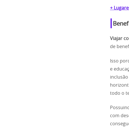
+ Lugare
Benef
Viajar c
de benef
Isso por
e educaç
inclusão
horizont
todo o te
Possuind
com desc
consegu