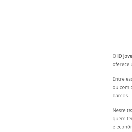
O
ID Jo
oferece 
Entre es
ou com d
barcos.
Neste te
quem tem
e econô