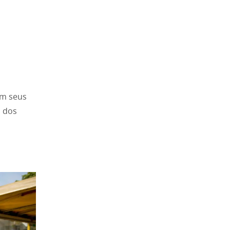
em seus
o dos