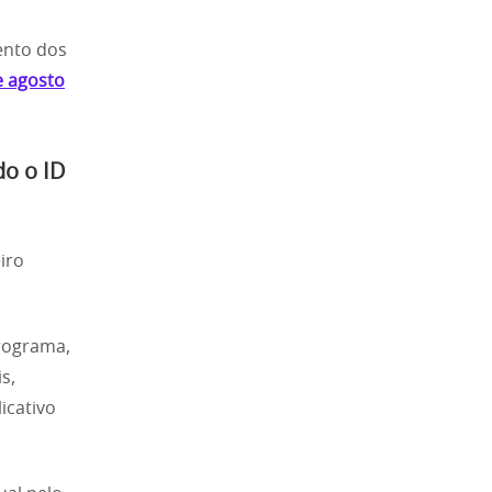
ento dos
e agosto
do o ID
iro
programa,
s,
icativo