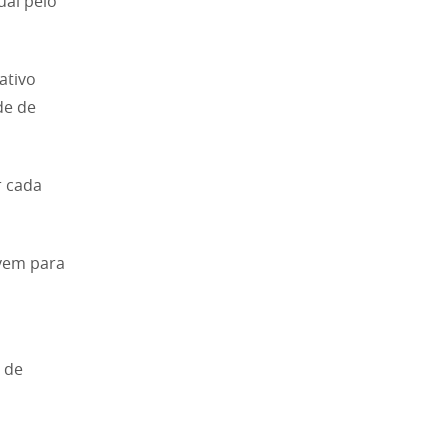
ual pelo
ativo
de de
r cada
ovem para
 de