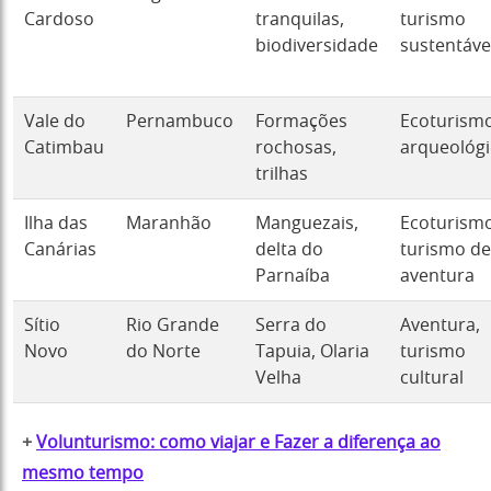
Cardoso
tranquilas,
turismo
biodiversidade
sustentáve
Vale do
Pernambuco
Formações
Ecoturismo
Catimbau
rochosas,
arqueológ
trilhas
Ilha das
Maranhão
Manguezais,
Ecoturismo
Canárias
delta do
turismo de
Parnaíba
aventura
Sítio
Rio Grande
Serra do
Aventura,
Novo
do Norte
Tapuia, Olaria
turismo
Velha
cultural
+
Volunturismo: como viajar e Fazer a diferença ao
mesmo tempo