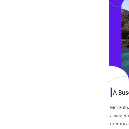
A Bus
Mergulha
a viagem
memoráv