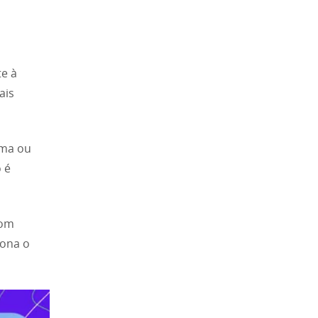
e à
ais
oma ou
 é
com
iona o