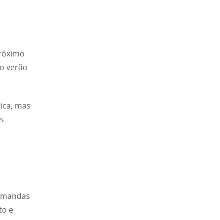
próximo
no verão
ica, mas
s
demandas
to e