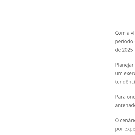
Com a vi
período 
de 2025
Planejar
um exerc
tendênci
Para ond
antenado
O cenári
por expe