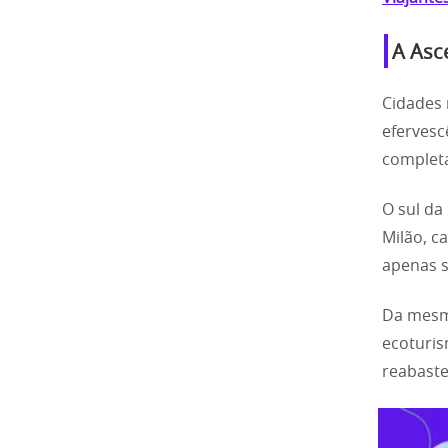
A Asc
Cidades 
efervesc
complet
O sul da
Milão, c
apenas s
Da mesma
ecoturis
reabaste