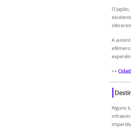
O Japão,
excelent
oferecem
A autent
efêmero 
experiê
++
Cidad
Destin
Alguns l
infraest
imperdív