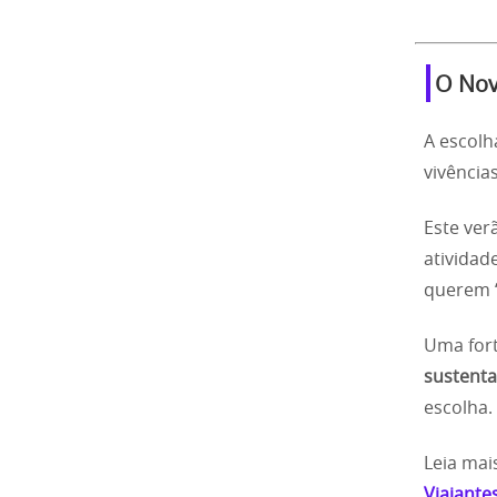
O Nov
A escolh
vivência
Este ver
atividad
querem “
Uma fort
sustenta
escolha.
Leia mai
Viajante