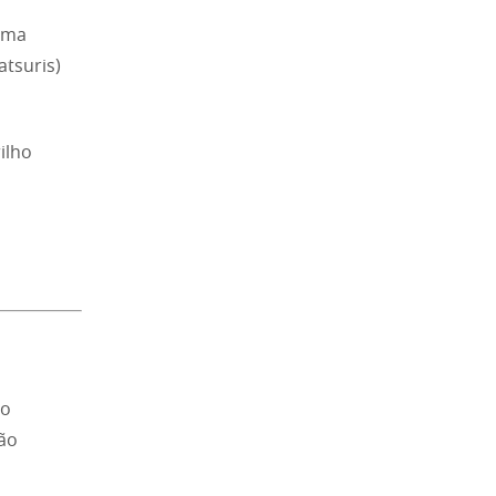
uma
atsuris)
ilho
do
são