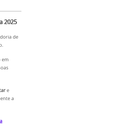
a 2025
adoria de
o.
o em
soas
tar
e
mente a
 a