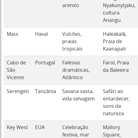
arenito
Nyakunytjaku,
cultura
Anangu
Maui
Havaí
Vulcões,
Haleakalā,
praias
Praia de
tropicais
Kaanapali
Cabo de
Portugal
Falésias
Farol, Praia
São
dramáticas,
da Baleeira
Vicente
Atlântico
Serengeti
Tanzânia
Savana vasta,
Safári ao
vida selvagem
entardecer,
sons da
natureza
Key West
EUA
Celebração
Mallory
festiva, mar
Square,