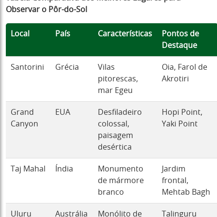
Observar o Pôr-do-Sol
Local
País
Características
Pontos de
Destaque
Santorini
Grécia
Vilas
Oia, Farol de
pitorescas,
Akrotiri
mar Egeu
Grand
EUA
Desfiladeiro
Hopi Point,
Canyon
colossal,
Yaki Point
paisagem
desértica
Taj Mahal
Índia
Monumento
Jardim
de mármore
frontal,
branco
Mehtab Bagh
Uluru
Austrália
Monólito de
Talinguru